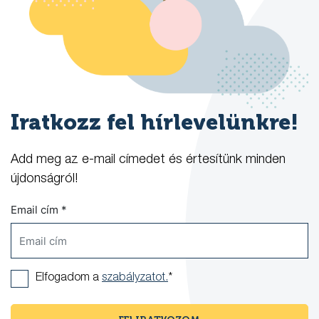
Iratkozz fel hírlevelünkre!
Add meg az e-mail címedet és értesítünk minden
újdonságról!
Email cím *
Elfogadom a
szabályzatot.
*