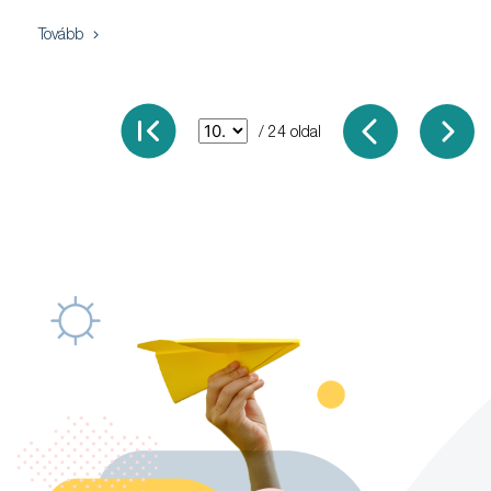
Tovább
/ 24 oldal