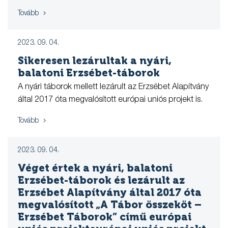
Tovább
2023. 09. 04.
Sikeresen lezárultak a nyári,
balatoni Erzsébet-táborok
A nyári táborok mellett lezárult az Erzsébet Alapítvány
által 2017 óta megvalósított európai uniós projekt is.
Tovább
2023. 09. 04.
Véget értek a nyári, balatoni
Erzsébet-táborok és lezárult az
Erzsébet Alapítvány által 2017 óta
megvalósított „A Tábor összeköt –
Erzsébet Táborok” című európai