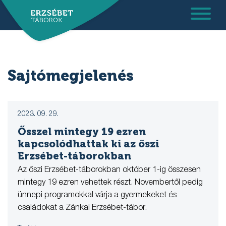
Sajtómegjelenés
2023. 09. 29.
Ősszel mintegy 19 ezren
kapcsolódhattak ki az őszi
Erzsébet-táborokban
Az őszi Erzsébet-táborokban október 1-ig összesen
mintegy 19 ezren vehettek részt. Novembertől pedig
ünnepi programokkal várja a gyermekeket és
családokat a Zánkai Erzsébet-tábor.