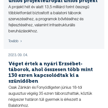
uniós projekteurópai uniós projekt
A projekt hét év alatt 13,5 milliárd forint összegű
többletforrást biztosított a balatoni táborok
szervezéséhez, a programok bővítéséhez és
fejlesztéséhez, valamint infrastrukturális
beruházásokhoz.
Tovább
2023. 09. 04.
Véget értek a nyári Erzsébet-
táborok, ahol összesen több mint
130 ezren kapcsolódtak ki a
szünidőben
Csak Zánkán és Fonyódligeten június 18-tól
augusztus végéig 35 ezren táborozhattak, köztük
négyezer határon túli gyermek is érkezett a
Balatonhoz.